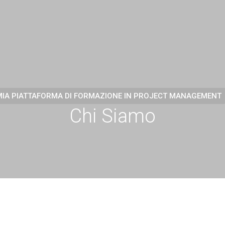
MIA PIATTAFORMA DI FORMAZIONE IN PROJECT MANAGEMENT
Chi Siamo
Gestire Stakeholder E Progetti Complessi
Come Si Sviluppa La Carriera Di Proj