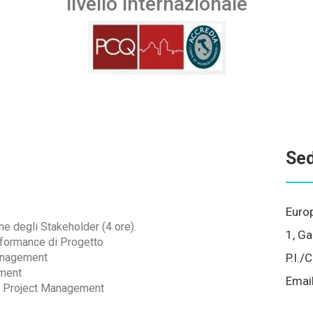
livello internazionale
Sed
Euro
e degli Stakeholder (4 ore).
1, Ga
rformance di Progetto
Management
P.I.
ement
Emai
el Project Management