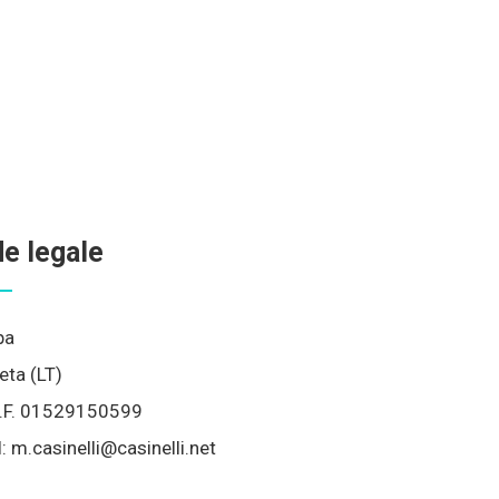
e legale
pa
eta (LT)
/C.F. 01529150599
l:
m.casinelli@casinelli.net